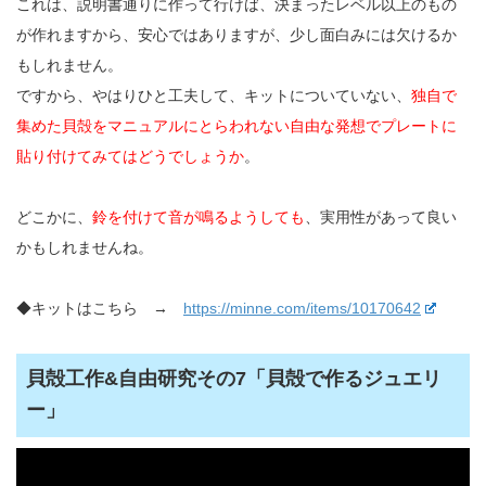
これは、説明書通りに作って行けば、決まったレベル以上のもの
が作れますから、安心ではありますが、少し面白みには欠けるか
もしれません。
ですから、やはりひと工夫して、キットについていない、
独自で
集めた貝殻をマニュアルにとらわれない自由な発想でプレートに
貼り付けてみてはどうでしょうか
。
どこかに、
鈴を付けて音が鳴るようしても
、実用性があって良い
かもしれませんね。
◆キットはこちら →
https://minne.com/items/10170642
貝殻工作&自由研究その7「貝殻で作るジュエリ
ー」