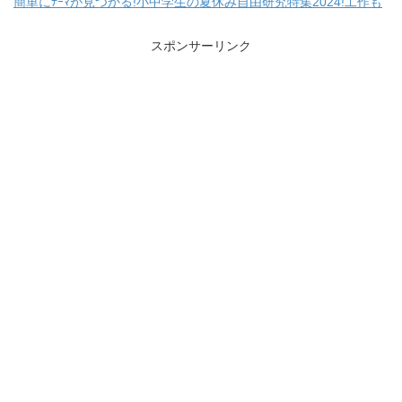
簡単にﾃｰﾏが見つかる!小中学生の夏休み自由研究特集2024!工作も
スポンサーリンク