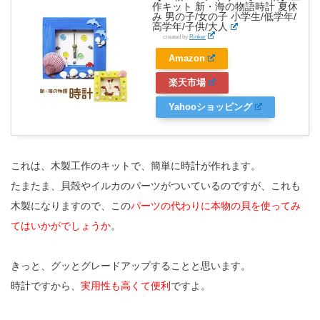
作キット 新・海の物語時計 夏休
み 男の子/女の子 小学生/低学年/
高学年/子供/大人
created by
Rinker
Amazon
楽天市場
Yahooショッピング
これは、木製工作のキットで、簡単に時計が作れます。
たまたま、貝殻やイルカのパーツがついているのですが、これも
木製になりますので、この
パーツの代わりに本物の貝を使ってみ
てはいかがでしょうか
。
きっと、グッとグレードアップすることと思います。
時計ですから、
実用性も高くて便利
ですよ。