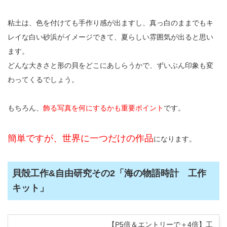
粘土は、色を付けても手作り感が出ますし、真っ白のままでもキ
レイな白い砂浜がイメージできて、夏らしい雰囲気が出ると思い
ます。
どんな大きさと形の貝をどこにあしらうかで、ずいぶん印象も変
わってくるでしょう。
もちろん、
飾る写真を何にするかも重要ポイント
です。
簡単ですが、世界に一つだけの作品
になります。
貝殻工作&自由研究その2「海の物語時計 工作
キット」
【P5倍＆エントリーで＋4倍】工