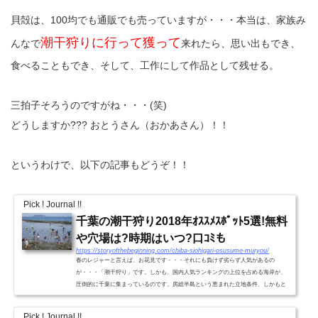
貝殻は、100均でも通販でも売っていますが・・・本当は、家族み
潮干狩りに行って獲って
んなで
来れたら、思い出もでき、
食べることもでき、そして、工作にして作品として残せる。
三拍子そろうのですがね・・・(笑)
どうしますか??? おとうさん（おかあさん）！！
というわけで、以下の記事もどうぞ！！
Pick ! Journal !!
千葉の潮干狩り2018年ｵｽｽﾒｽﾎﾟｯﾄ5選!無料
や穴場は?時期はいつ?口ｺﾐも
https://storyofthebeginning.com/chiba-siohigari-osusume-muryou/
春のレジャーと言えば、お花見です・・・それにも負けず劣らず人気があるの
が・・・「潮干狩り」です。しかも、国内人気ランキングの上位を占める海岸が、
圧倒的に千葉に集まっているのです。房総半島という恵まれた立地条件、しかもと
くに東京湾側に、美味し～い貝...
Pick ! Journal !!