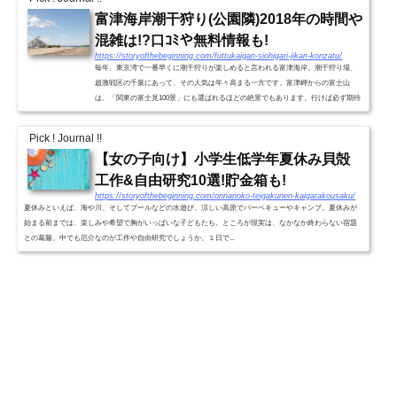
富津海岸潮干狩り(公園隣)2018年の時間や
混雑は!?口ｺﾐや無料情報も!
https://storyofthebeginning.com/futtukaigan-siohigari-jikan-konzatu/
毎年、東京湾で一番早くに潮干狩りが楽しめると言われる富津海岸。潮干狩り場、
超激戦区の千葉にあって、その人気は年々高まる一方です。富津岬からの富士山
は、「関東の富士見100景」にも選ばれるほどの絶景でもあります。行けば必ず期待
に応えてくれる！？「富津海...
Pick ! Journal !!
【女の子向け】小学生低学年夏休み貝殻
工作&自由研究10選!貯金箱も!
https://storyofthebeginning.com/onnanoko-teigakunen-kaigarakousaku/
夏休みといえば、海や川、そしてプールなどの水遊び。涼しい高原でバーベキューやキャンプ。夏休みが
始まる前までは、楽しみや希望で胸がいっぱいな子どもたち。ところが現実は、なかなか終わらない宿題
との葛藤。中でも厄介なのが工作や自由研究でしょうか。１日で...