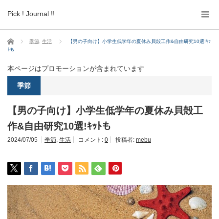
Pick ! Journal !!
ホーム
季節
,
生活
【男の子向け】小学生低学年の夏休み貝殻工作&自由研究10選!ｷｯ
ﾄも
本ページはプロモーションが含まれています
季節
【男の子向け】小学生低学年の夏休み貝殻工
作&自由研究10選!ｷｯﾄも
2024/07/05
季節
,
生活
コメント:
0
投稿者:
mebu